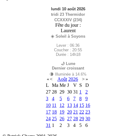
lundi 10 août 2026
tridi 23 Thermidor
CCXXXIV (234)
Fête du jour :
Laurent
☀️ Soleil à Soyons
Lever : 06:36
Coucher : 20:55
Durée : 14h18
🌙 Lune
Dernier croissant
🌘 Illuminée à 14.6%
«
<
Août
2026
>
»
L
Ma
Me
J
V
S
D
27
28
29
30
31
1
2
3
4
5
6
7
8
9
10
11
12
13
14
15
16
17
18
19
20
21
22
23
24
25
26
27
28
29
30
31
1
2
3
4
5
6