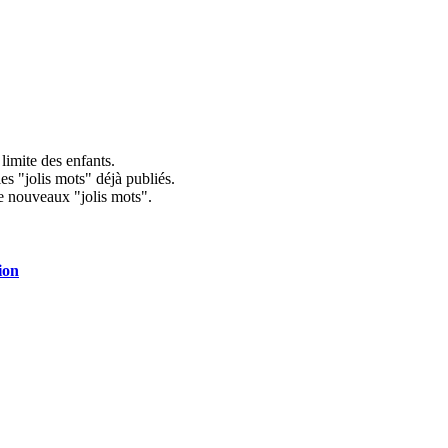
 limite des enfants.
s "jolis mots" déjà publiés.
de nouveaux "jolis mots".
ion