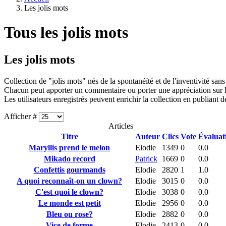
Les jolis mots
Tous les jolis mots
Les jolis mots
Collection de "jolis mots" nés de la spontanéïté et de l'inventivité sans
Chacun peut apporter un commentaire ou porter une appréciation sur le
Les utilisateurs enregistrés peuvent enrichir la collection en publiant 
Afficher #
Articles
Titre
Auteur
Clics
Vote
Évaluat
Maryllis prend le melon
Elodie
1349
0
0.0
Mikado record
Patrick
1669
0
0.0
Confettis gourmands
Elodie
2820
1
1.0
A quoi reconnaît-on un clown?
Elodie
3015
0
0.0
C'est quoi le clown?
Elodie
3038
0
0.0
Le monde est petit
Elodie
2956
0
0.0
Bleu ou rose?
Elodie
2882
0
0.0
Vice de forme
Elodie
2413
0
0.0