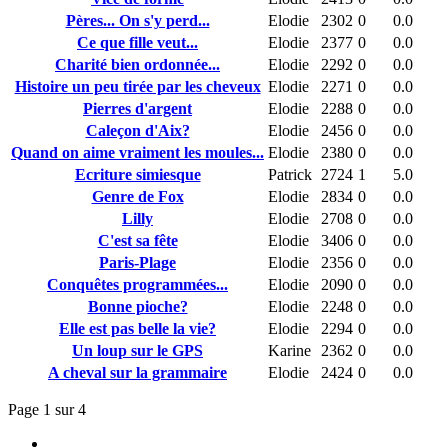
Pères... On s'y perd...
Elodie
2302
0
0.0
Ce que fille veut...
Elodie
2377
0
0.0
Charité bien ordonnée...
Elodie
2292
0
0.0
Histoire un peu tirée par les cheveux
Elodie
2271
0
0.0
Pierres d'argent
Elodie
2288
0
0.0
Caleçon d'Aix?
Elodie
2456
0
0.0
Quand on aime vraiment les moules...
Elodie
2380
0
0.0
Ecriture simiesque
Patrick
2724
1
5.0
Genre de Fox
Elodie
2834
0
0.0
Lilly
Elodie
2708
0
0.0
C'est sa fête
Elodie
3406
0
0.0
Paris-Plage
Elodie
2356
0
0.0
Conquêtes programmées...
Elodie
2090
0
0.0
Bonne pioche?
Elodie
2248
0
0.0
Elle est pas belle la vie?
Elodie
2294
0
0.0
Un loup sur le GPS
Karine
2362
0
0.0
A cheval sur la grammaire
Elodie
2424
0
0.0
Page 1 sur 4