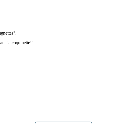
ugnettes".
ans la coquinette!".