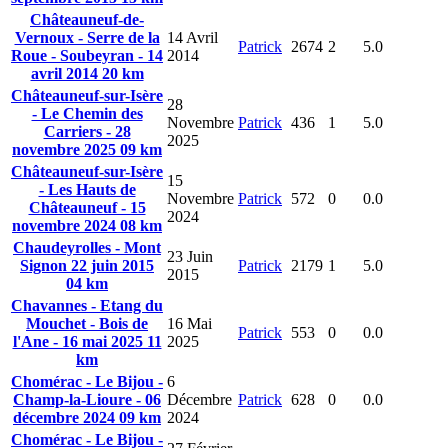
Châteauneuf-de-
Vernoux - Serre de la
14 Avril
Patrick
2674
2
5.0
Roue - Soubeyran - 14
2014
avril 2014 20 km
Châteauneuf-sur-Isère
28
- Le Chemin des
Novembre
Patrick
436
1
5.0
Carriers - 28
2025
novembre 2025 09 km
Châteauneuf-sur-Isère
15
- Les Hauts de
Novembre
Patrick
572
0
0.0
Châteauneuf - 15
2024
novembre 2024 08 km
Chaudeyrolles - Mont
23 Juin
Signon 22 juin 2015
Patrick
2179
1
5.0
2015
04 km
Chavannes - Etang du
Mouchet - Bois de
16 Mai
Patrick
553
0
0.0
l'Ane - 16 mai 2025 11
2025
km
Chomérac - Le Bijou -
6
Champ-la-Lioure - 06
Décembre
Patrick
628
0
0.0
décembre 2024 09 km
2024
Chomérac - Le Bijou -