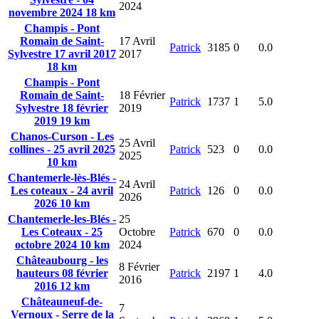
2024
novembre 2024 18 km
Champis - Pont
Romain de Saint-
17 Avril
Patrick
3185
0
0.0
Sylvestre 17 avril 2017
2017
18 km
Champis - Pont
Romain de Saint-
18 Février
Patrick
1737
1
5.0
Sylvestre 18 février
2019
2019 19 km
Chanos-Curson - Les
25 Avril
collines - 25 avril 2025
Patrick
523
0
0.0
2025
10 km
Chantemerle-lès-Blés -
24 Avril
Les coteaux - 24 avril
Patrick
126
0
0.0
2026
2026 10 km
Chantemerle-les-Blés -
25
Les Coteaux - 25
Octobre
Patrick
670
0
0.0
octobre 2024 10 km
2024
Châteaubourg - les
8 Février
hauteurs 08 février
Patrick
2197
1
4.0
2016
2016 12 km
Châteauneuf-de-
7
Vernoux - Serre de la