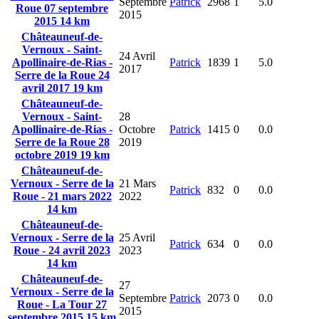
Septembre
Patrick
2968
1
5.0
Roue 07 septembre
2015
2015 14 km
Châteauneuf-de-
Vernoux - Saint-
24 Avril
Apollinaire-de-Rias -
Patrick
1839
1
5.0
2017
Serre de la Roue 24
avril 2017 19 km
Châteauneuf-de-
Vernoux - Saint-
28
Apollinaire-de-Rias -
Octobre
Patrick
1415
0
0.0
Serre de la Roue 28
2019
octobre 2019 19 km
Châteauneuf-de-
Vernoux - Serre de la
21 Mars
Patrick
832
0
0.0
Roue - 21 mars 2022
2022
14 km
Châteauneuf-de-
Vernoux - Serre de la
25 Avril
Patrick
634
0
0.0
Roue - 24 avril 2023
2023
14 km
Châteauneuf-de-
27
Vernoux - Serre de la
Septembre
Patrick
2073
0
0.0
Roue - La Tour 27
2015
septembre 2015 15 km