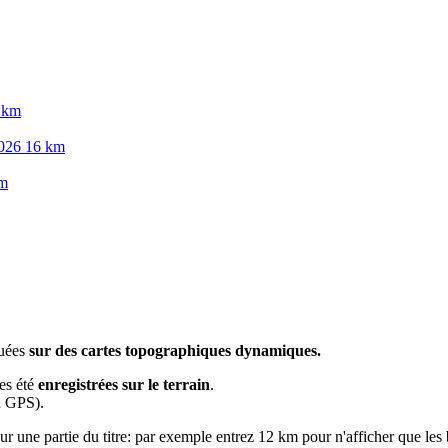
4 km
 2026 16 km
km
tuées
sur des cartes topographiques dynamiques.
es été
enregistrées sur le terrain
.
n GPS).
ur une partie du titre: par exemple entrez 12 km pour n'afficher que les