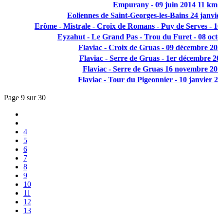
Empurany - 09 juin 2014 11 km
Eoliennes de Saint-Georges-les-Bains 24 janv
Erôme - Mistrale - Croix de Romans - Puy de Serves -
Eyzahut - Le Grand Pas - Trou du Furet - 08 oc
Flaviac - Croix de Gruas - 09 décembre 20
Flaviac - Serre de Gruas - 1er décembre 
Flaviac - Serre de Gruas 16 novembre 2
Flaviac - Tour du Pigeonnier - 10 janvier
Page 9 sur 30
4
5
6
7
8
9
10
11
12
13