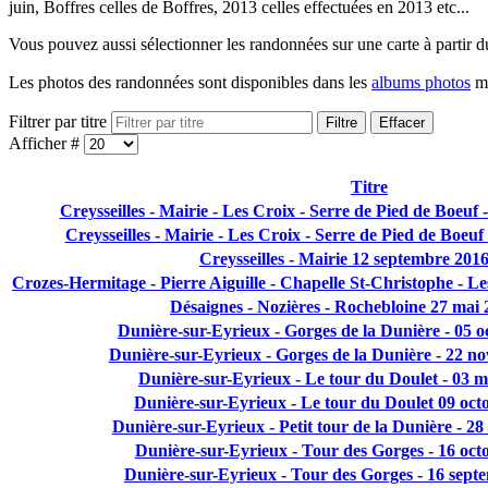
juin, Boffres celles de Boffres, 2013 celles effectuées en 2013 etc...
Vous pouvez aussi sélectionner les randonnées sur une carte à partir
Les photos des randonnées sont disponibles dans les
albums photos
ma
Filtrer par titre
Filtre
Effacer
Afficher #
Titre
Creysseilles - Mairie - Les Croix - Serre de Pied de Boeuf
Creysseilles - Mairie - Les Croix - Serre de Pied de Boe
Creysseilles - Mairie 12 septembre 201
Crozes-Hermitage - Pierre Aiguille - Chapelle St-Christophe - L
Désaignes - Nozières - Rochebloine 27 mai
Dunière-sur-Eyrieux - Gorges de la Dunière - 05 
Dunière-sur-Eyrieux - Gorges de la Dunière - 22 
Dunière-sur-Eyrieux - Le tour du Doulet - 03 
Dunière-sur-Eyrieux - Le tour du Doulet 09 oc
Dunière-sur-Eyrieux - Petit tour de la Dunière - 28
Dunière-sur-Eyrieux - Tour des Gorges - 16 oc
Dunière-sur-Eyrieux - Tour des Gorges - 16 sep