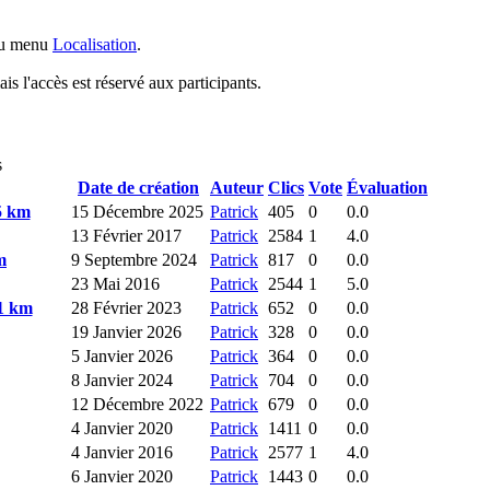
 du menu
Localisation
.
is l'accès est réservé aux participants.
s
Date de création
Auteur
Clics
Vote
Évaluation
5 km
15 Décembre 2025
Patrick
405
0
0.0
13 Février 2017
Patrick
2584
1
4.0
m
9 Septembre 2024
Patrick
817
0
0.0
23 Mai 2016
Patrick
2544
1
5.0
11 km
28 Février 2023
Patrick
652
0
0.0
19 Janvier 2026
Patrick
328
0
0.0
5 Janvier 2026
Patrick
364
0
0.0
8 Janvier 2024
Patrick
704
0
0.0
12 Décembre 2022
Patrick
679
0
0.0
4 Janvier 2020
Patrick
1411
0
0.0
4 Janvier 2016
Patrick
2577
1
4.0
6 Janvier 2020
Patrick
1443
0
0.0