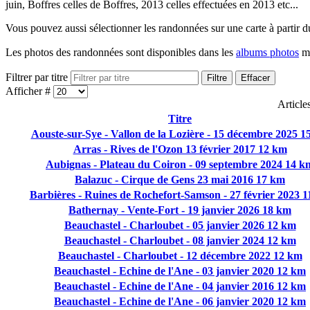
juin, Boffres celles de Boffres, 2013 celles effectuées en 2013 etc...
Vous pouvez aussi sélectionner les randonnées sur une carte à partir
Les photos des randonnées sont disponibles dans les
albums photos
ma
Filtrer par titre
Filtre
Effacer
Afficher #
Article
Titre
Aouste-sur-Sye - Vallon de la Lozière - 15 décembre 2025 1
Arras - Rives de l'Ozon 13 février 2017 12 km
Aubignas - Plateau du Coiron - 09 septembre 2024 14 k
Balazuc - Cirque de Gens 23 mai 2016 17 km
Barbières - Ruines de Rochefort-Samson - 27 février 2023 
Bathernay - Vente-Fort - 19 janvier 2026 18 km
Beauchastel - Charloubet - 05 janvier 2026 12 km
Beauchastel - Charloubet - 08 janvier 2024 12 km
Beauchastel - Charloubet - 12 décembre 2022 12 km
Beauchastel - Echine de l'Ane - 03 janvier 2020 12 km
Beauchastel - Echine de l'Ane - 04 janvier 2016 12 km
Beauchastel - Echine de l'Ane - 06 janvier 2020 12 km