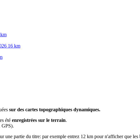
4 km
 2026 16 km
km
tuées
sur des cartes topographiques dynamiques.
es été
enregistrées sur le terrain
.
n GPS).
ur une partie du titre: par exemple entrez 12 km pour n'afficher que les