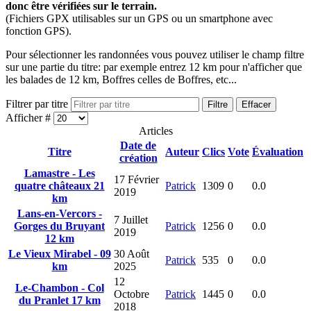
donc être vérifiées sur le terrain.
(Fichiers GPX utilisables sur un GPS ou un smartphone avec
fonction GPS).
Pour sélectionner les randonnées vous pouvez utiliser le champ filtre
sur une partie du titre: par exemple entrez 12 km pour n'afficher que
les balades de 12 km, Boffres celles de Boffres, etc...
Filtrer par titre
Filtre
Effacer
Afficher #
Articles
Date de
Titre
Auteur
Clics
Vote
Évaluation
création
Lamastre - Les
17 Février
quatre châteaux 21
Patrick
1309
0
0.0
2019
km
Lans-en-Vercors -
7 Juillet
Gorges du Bruyant
Patrick
1256
0
0.0
2019
12 km
Le Vieux Mirabel - 09
30 Août
Patrick
535
0
0.0
km
2025
12
Le-Chambon - Col
Octobre
Patrick
1445
0
0.0
du Pranlet 17 km
2018