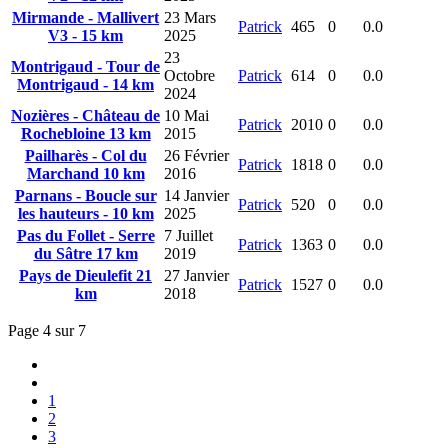
Mirmande - Mallivert
23 Mars
Patrick
465
0
0.0
V3 - 15 km
2025
23
Montrigaud - Tour de
Octobre
Patrick
614
0
0.0
Montrigaud - 14 km
2024
Nozières - Château de
10 Mai
Patrick
2010
0
0.0
Rochebloine 13 km
2015
Pailharès - Col du
26 Février
Patrick
1818
0
0.0
Marchand 10 km
2016
Parnans - Boucle sur
14 Janvier
Patrick
520
0
0.0
les hauteurs - 10 km
2025
Pas du Follet - Serre
7 Juillet
Patrick
1363
0
0.0
du Sâtre 17 km
2019
Pays de Dieulefit 21
27 Janvier
Patrick
1527
0
0.0
km
2018
Page 4 sur 7
1
2
3