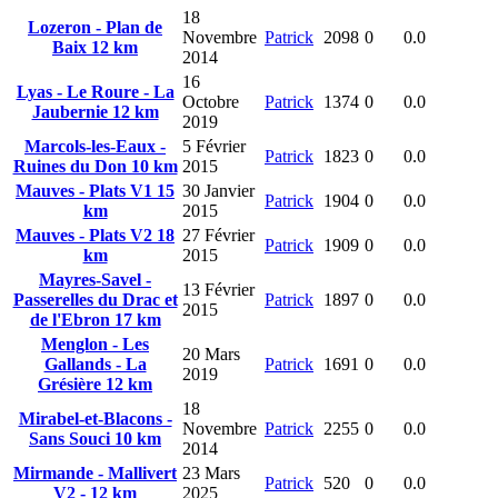
18
Lozeron - Plan de
Novembre
Patrick
2098
0
0.0
Baix 12 km
2014
16
Lyas - Le Roure - La
Octobre
Patrick
1374
0
0.0
Jaubernie 12 km
2019
Marcols-les-Eaux -
5 Février
Patrick
1823
0
0.0
Ruines du Don 10 km
2015
Mauves - Plats V1 15
30 Janvier
Patrick
1904
0
0.0
km
2015
Mauves - Plats V2 18
27 Février
Patrick
1909
0
0.0
km
2015
Mayres-Savel -
13 Février
Passerelles du Drac et
Patrick
1897
0
0.0
2015
de l'Ebron 17 km
Menglon - Les
20 Mars
Gallands - La
Patrick
1691
0
0.0
2019
Grésière 12 km
18
Mirabel-et-Blacons -
Novembre
Patrick
2255
0
0.0
Sans Souci 10 km
2014
Mirmande - Mallivert
23 Mars
Patrick
520
0
0.0
V2 - 12 km
2025