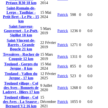
Préaux R30 18 km
2014
Saint-Romain-de-
Lerps - Taulhiac -
15 Mai
Patrick
598
0
0.0
Petit Bret - Le Pic - 15
2024
km
Saint-Sauveur-
5 Mars
Gouvernet - Le-Poët-
Patrick
1236
0
0.0
2019
Sigillat 18 km
Saint-Vincent-de-
22 Février
Barrès - Grande
Patrick
1271
0
0.0
2019
Boucle 21 km
Teyssières - Rocher de
15 Mars
Patrick
1311
0
0.0
Cougoir 12 km
2019
Toulaud - Gorges du
15 Mai
Patrick
855
0
0.0
Jergne - 8 km
2024
Toulaud - Vallon du
12 Février
Patrick
523
0
0.0
Jergne - 17 km
2025
Toulaud village - Col
9 Juillet
des Ayes - Bonnets de
Patrick
1268
0
0.0
2020
Ladreyt - Illiers 17 km
Toulaud village - Col
15
des Ayes - La Seauve -
Décembre
Patrick
1055
0
0.0
Bernard V2 16 km
2021