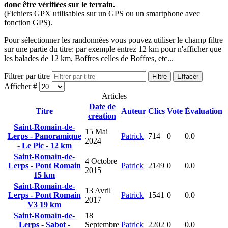
donc être vérifiées sur le terrain.
(Fichiers GPX utilisables sur un GPS ou un smartphone avec
fonction GPS).
Pour sélectionner les randonnées vous pouvez utiliser le champ filtre
sur une partie du titre: par exemple entrez 12 km pour n'afficher que
les balades de 12 km, Boffres celles de Boffres, etc...
Filtrer par titre
Filtre
Effacer
Afficher #
Articles
Date de
Titre
Auteur
Clics
Vote
Évaluation
création
Saint-Romain-de-
15 Mai
Lerps - Panoramique
Patrick
714
0
0.0
2024
- Le Pic - 12 km
Saint-Romain-de-
4 Octobre
Lerps - Pont Romain
Patrick
2149
0
0.0
2015
15 km
Saint-Romain-de-
13 Avril
Lerps - Pont Romain
Patrick
1541
0
0.0
2017
V3 19 km
Saint-Romain-de-
18
Lerps - Sabot -
Septembre
Patrick
2202
0
0.0