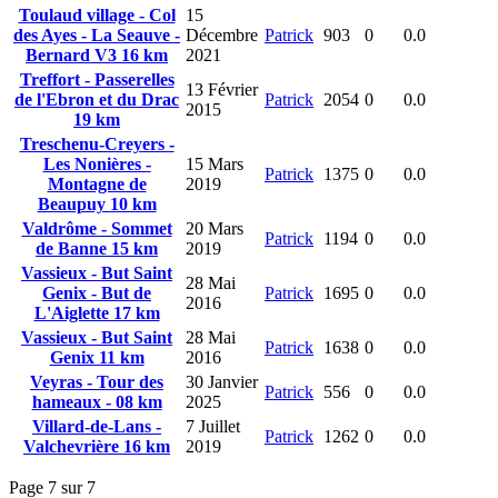
Toulaud village - Col
15
des Ayes - La Seauve -
Décembre
Patrick
903
0
0.0
Bernard V3 16 km
2021
Treffort - Passerelles
13 Février
de l'Ebron et du Drac
Patrick
2054
0
0.0
2015
19 km
Treschenu-Creyers -
Les Nonières -
15 Mars
Patrick
1375
0
0.0
Montagne de
2019
Beaupuy 10 km
Valdrôme - Sommet
20 Mars
Patrick
1194
0
0.0
de Banne 15 km
2019
Vassieux - But Saint
28 Mai
Genix - But de
Patrick
1695
0
0.0
2016
L'Aiglette 17 km
Vassieux - But Saint
28 Mai
Patrick
1638
0
0.0
Genix 11 km
2016
Veyras - Tour des
30 Janvier
Patrick
556
0
0.0
hameaux - 08 km
2025
Villard-de-Lans -
7 Juillet
Patrick
1262
0
0.0
Valchevrière 16 km
2019
Page 7 sur 7