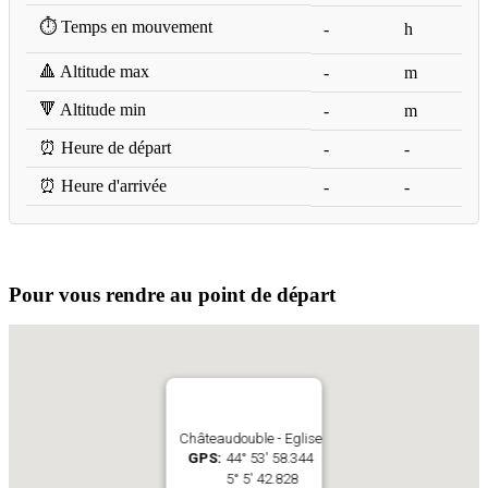
⏱️ Temps en mouvement
-
h
🔺 Altitude max
-
m
🔻 Altitude min
-
m
⏰ Heure de départ
-
-
⏰ Heure d'arrivée
-
-
Pour vous rendre au point de départ
Châteaudouble - Eglise
GPS:
44° 53' 58.344
5° 5' 42.828