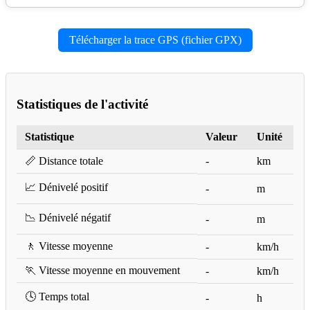
Télécharger la trace GPS (fichier GPX)
Statistiques de l'activité
Statistique
Valeur
Unité
📏 Distance totale
-
km
📈 Dénivelé positif
-
m
📉 Dénivelé négatif
-
m
🚶 Vitesse moyenne
-
km/h
🏃 Vitesse moyenne en mouvement
-
km/h
🕓 Temps total
-
h