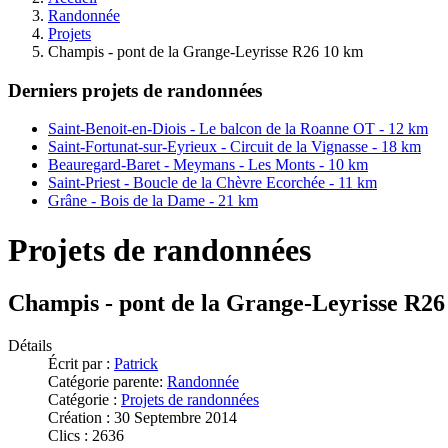
Randonnée
Projets
Champis - pont de la Grange-Leyrisse R26 10 km
Derniers projets de randonnées
Saint-Benoit-en-Diois - Le balcon de la Roanne OT - 12 km
Saint-Fortunat-sur-Eyrieux - Circuit de la Vignasse - 18 km
Beauregard-Baret - Meymans - Les Monts - 10 km
Saint-Priest - Boucle de la Chèvre Ecorchée - 11 km
Grâne - Bois de la Dame - 21 km
Projets de randonnées
Champis - pont de la Grange-Leyrisse R26
Détails
Écrit par :
Patrick
Catégorie parente:
Randonnée
Catégorie :
Projets de randonnées
Création : 30 Septembre 2014
Clics : 2636