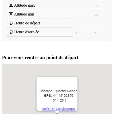
🔺 Altitude max
-
m
🔻 Altitude min
-
m
⏰ Heure de départ
-
-
⏰ Heure d'arrivée
-
-
Pour vous rendre au point de départ
Cobonne - Quartier Roland
GPS:
44° 45' 20.376
5° 4' 25.5
Itinéraire Google Maps