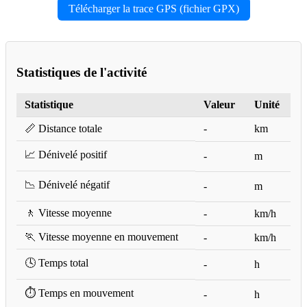
Télécharger la trace GPS (fichier GPX)
Statistiques de l'activité
Statistique
Valeur
Unité
📏 Distance totale
-
km
📈 Dénivelé positif
-
m
📉 Dénivelé négatif
-
m
🚶 Vitesse moyenne
-
km/h
🏃 Vitesse moyenne en mouvement
-
km/h
🕓 Temps total
-
h
⏱️ Temps en mouvement
-
h