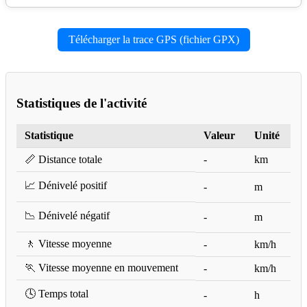
Télécharger la trace GPS (fichier GPX)
Statistiques de l'activité
Statistique
Valeur
Unité
📏 Distance totale
-
km
📈 Dénivelé positif
-
m
📉 Dénivelé négatif
-
m
🚶 Vitesse moyenne
-
km/h
🏃 Vitesse moyenne en mouvement
-
km/h
🕓 Temps total
-
h