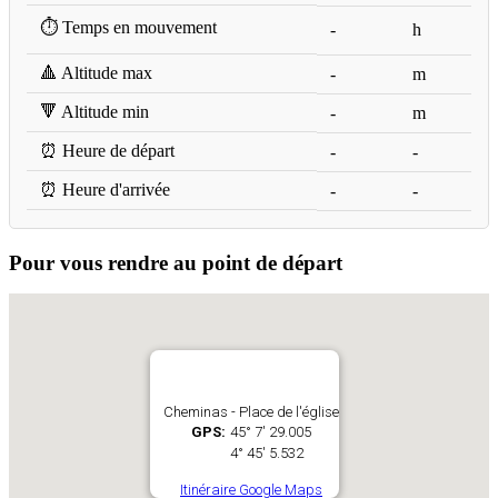
⏱️ Temps en mouvement
-
h
🔺 Altitude max
-
m
🔻 Altitude min
-
m
⏰ Heure de départ
-
-
⏰ Heure d'arrivée
-
-
Pour vous rendre au point de départ
Cheminas - Place de l'église
GPS:
45° 7' 29.005
4° 45' 5.532
Itinéraire Google Maps