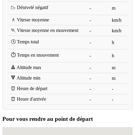
📉 Dénivelé négatif
-
m
🚶 Vitesse moyenne
-
km/h
🏃 Vitesse moyenne en mouvement
-
km/h
🕓 Temps total
-
h
⏱️ Temps en mouvement
-
h
🔺 Altitude max
-
m
🔻 Altitude min
-
m
⏰ Heure de départ
-
-
⏰ Heure d'arrivée
-
-
Pour vous rendre au point de départ