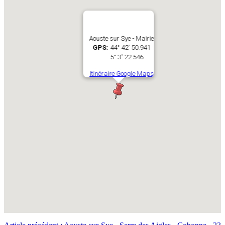
Aouste sur Sye - Mairie
GPS:
44° 42' 50.941
5° 3' 22.546
Itinéraire Google Maps