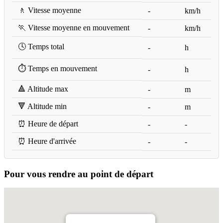
🚶 Vitesse moyenne
-
km/h
🏃 Vitesse moyenne en mouvement
-
km/h
🕓 Temps total
-
h
⏱️ Temps en mouvement
-
h
🔺 Altitude max
-
m
🔻 Altitude min
-
m
⏰ Heure de départ
-
-
⏰ Heure d'arrivée
-
-
Pour vous rendre au point de départ