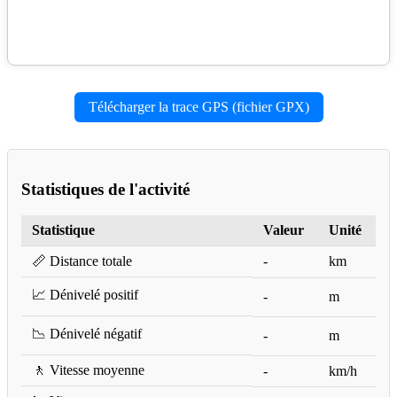
Télécharger la trace GPS (fichier GPX)
Statistiques de l'activité
Statistique
Valeur
Unité
📏 Distance totale
-
km
📈 Dénivelé positif
-
m
📉 Dénivelé négatif
-
m
🚶 Vitesse moyenne
-
km/h