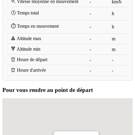
🏃 Vitesse moyenne en mouvement
-
km/h
🕓 Temps total
-
h
⏱️ Temps en mouvement
-
h
🔺 Altitude max
-
m
🔻 Altitude min
-
m
⏰ Heure de départ
-
-
⏰ Heure d'arrivée
-
-
Pour vous rendre au point de départ