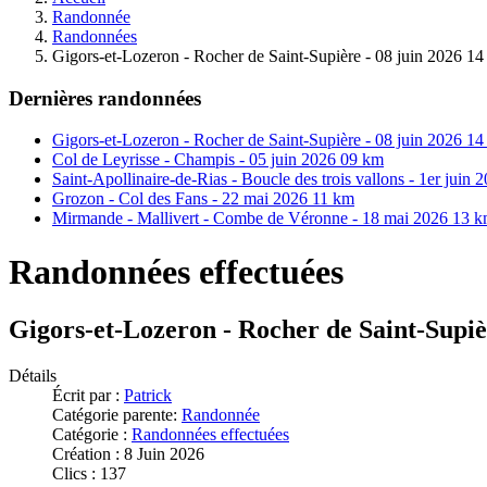
Randonnée
Randonnées
Gigors-et-Lozeron - Rocher de Saint-Supière - 08 juin 2026 1
Dernières randonnées
Gigors-et-Lozeron - Rocher de Saint-Supière - 08 juin 2026 1
Col de Leyrisse - Champis - 05 juin 2026 09 km
Saint-Apollinaire-de-Rias - Boucle des trois vallons - 1er juin
Grozon - Col des Fans - 22 mai 2026 11 km
Mirmande - Mallivert - Combe de Véronne - 18 mai 2026 13 
Randonnées effectuées
Gigors-et-Lozeron - Rocher de Saint-Supiè
Détails
Écrit par :
Patrick
Catégorie parente:
Randonnée
Catégorie :
Randonnées effectuées
Création : 8 Juin 2026
Clics : 137