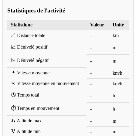
Statistiques de l'activité
Statistique
Valeur
Unité
📏 Distance totale
-
km
📈 Dénivelé positif
-
m
📉 Dénivelé négatif
-
m
🚶 Vitesse moyenne
-
km/h
🏃 Vitesse moyenne en mouvement
-
km/h
🕓 Temps total
-
h
⏱️ Temps en mouvement
-
h
🔺 Altitude max
-
m
🔻 Altitude min
-
m