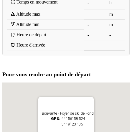
⏱️ Temps en mouvement
-
h
🔺 Altitude max
-
m
🔻 Altitude min
-
m
⏰ Heure de départ
-
-
⏰ Heure d'arrivée
-
-
Pour vous rendre au point de départ
Bouvante - Foyer de ski de Fond
GPS:
44° 56' 58.524
5° 19' 20.136