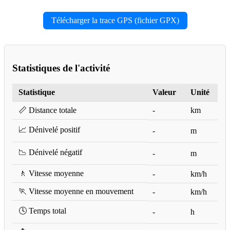
Télécharger la trace GPS (fichier GPX)
Statistiques de l'activité
Statistique
Valeur
Unité
📏 Distance totale
-
km
📈 Dénivelé positif
-
m
📉 Dénivelé négatif
-
m
🚶 Vitesse moyenne
-
km/h
🏃 Vitesse moyenne en mouvement
-
km/h
🕓 Temps total
-
h