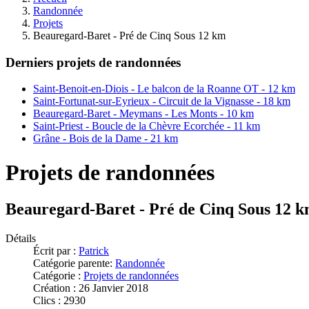
Randonnée
Projets
Beauregard-Baret - Pré de Cinq Sous 12 km
Derniers projets de randonnées
Saint-Benoit-en-Diois - Le balcon de la Roanne OT - 12 km
Saint-Fortunat-sur-Eyrieux - Circuit de la Vignasse - 18 km
Beauregard-Baret - Meymans - Les Monts - 10 km
Saint-Priest - Boucle de la Chèvre Ecorchée - 11 km
Grâne - Bois de la Dame - 21 km
Projets de randonnées
Beauregard-Baret - Pré de Cinq Sous 12 
Détails
Écrit par :
Patrick
Catégorie parente:
Randonnée
Catégorie :
Projets de randonnées
Création : 26 Janvier 2018
Clics : 2930