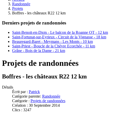
Randonnée
Projets
Boffres - les châteaux R22 12 km
Derniers projets de randonnées
Saint-Benoit-en-Diois - Le balcon de la Roanne OT - 12 km
Saint-Fortunat-sur-Eyrieux - Circuit de la Vignasse - 18 km
Beauregard-Baret - Meymans - Les Monts - 10 km
Saint-Priest - Boucle de la Chèvre Ecorchée - 11 km
Grâne - Bois de la Dame - 21 km
Projets de randonnées
Boffres - les châteaux R22 12 km
Détails
Écrit par :
Patrick
Catégorie parente:
Randonnée
Catégorie :
Projets de randonnées
Création : 30 Septembre 2014
Clics : 3247