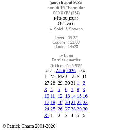
jeudi 6 août 2026
nonidi 19 Thermidor
CCXXXIV (234)
Fête du jour :
Octavien
☀️ Soleil à Soyons
Lever : 06:32
Coucher : 21:00
Durée : 14h28
🌙 Lune
Dernier quartier
🌗 Illuminée à 50%
«
<
Août
2026
>
»
L
Ma
Me
J
V
S
D
27
28
29
30
31
1
2
3
4
5
6
7
8
9
10
11
12
13
14
15
16
17
18
19
20
21
22
23
24
25
26
27
28
29
30
31
1
2
3
4
5
6
© Patrick Charra 2001-
2026