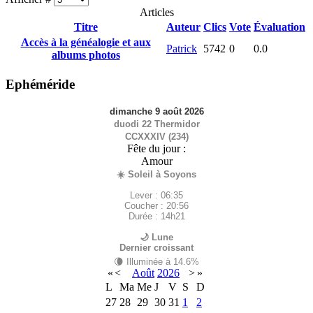
Articles
Titre
Auteur
Clics
Vote
Évaluation
Accès à la généalogie et aux
Patrick
5742
0
0.0
albums photos
Ephéméride
dimanche 9 août 2026
duodi 22 Thermidor
CCXXXIV (234)
Fête du jour :
Amour
☀️ Soleil à Soyons
Lever : 06:35
Coucher : 20:56
Durée : 14h21
🌙 Lune
Dernier croissant
🌘 Illuminée à 14.6%
«
<
Août
2026
>
»
L
Ma
Me
J
V
S
D
27
28
29
30
31
1
2