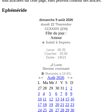
sont affichées sur cette page, elles peuvent contenir des articles.
Ephéméride
dimanche 9 août 2026
duodi 22 Thermidor
CCXXXIV (234)
Fête du jour :
Amour
☀️ Soleil à Soyons
Lever : 06:35
Coucher : 20:56
Durée : 14h21
🌙 Lune
Dernier croissant
🌘 Illuminée à 14.6%
«
<
Août
2026
>
»
L
Ma
Me
J
V
S
D
27
28
29
30
31
1
2
3
4
5
6
7
8
9
10
11
12
13
14
15
16
17
18
19
20
21
22
23
24
25
26
27
28
29
30